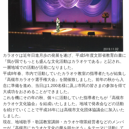
カラオケは近年日進月歩の発展を遂げ、平成5年度文部省教育白書に
『我が国でもっとも盛んな文化活動はカラオケである』と記され、
一層地域での活動が活発になりました。
平成8年春、市内で活動していたカラオケ教室の指導者たちが結集し
『高槻市カラオケ選手権大会』を開催致しました。前年の秋から入
念に準備を進め、当日は1,200名様に及ぶ市民の皆さまの参加を得て
大成功をおさめることができました。
これを機にその年の秋、個々に活動していた指導者たちが『高槻市
カラオケ文化協会』を結成いたしました。地域で発表会などの活動
を続けていくことで平成16年には高槻市文化団体協議会に加入いた
しました。
現在、地域歌手・歌謡教室講師・カラオケ喫茶経営者などのメンバ
ーが『高槻市にカラオケ文化の華を咲かそう』をテーマに活動して