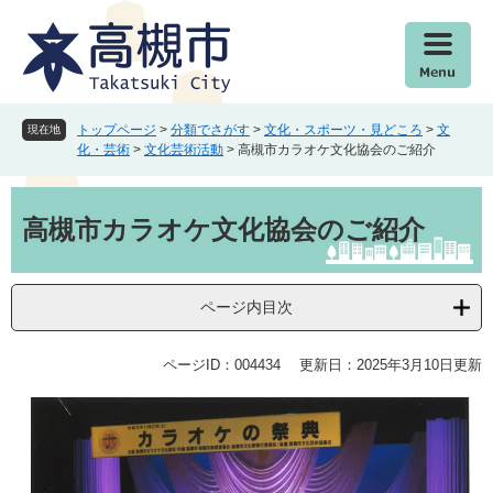
ペ
メ
ー
ニ
ジ
ュ
の
ー
先
を
頭
飛
トップページ
>
分類でさがす
>
文化・スポーツ・見どころ
>
文
現在地
で
ば
化・芸術
>
文化芸術活動
>
高槻市カラオケ文化協会のご紹介
す
し
。
て
本
本
文
高槻市カラオケ文化協会のご紹介
文
へ
ページ内目次
ページID：004434
更新日：2025年3月10日更新