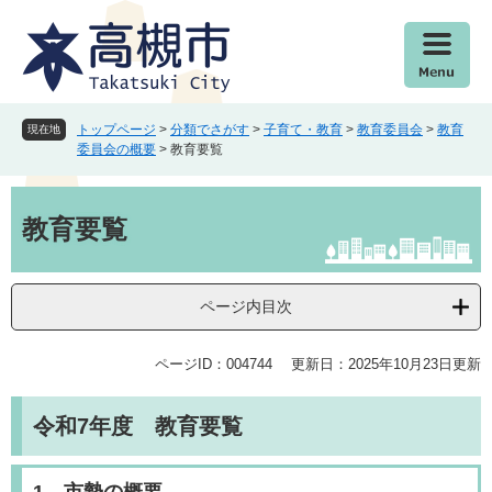
ペ
メ
ー
ニ
ジ
ュ
の
ー
先
を
頭
飛
トップページ
>
分類でさがす
>
子育て・教育
>
教育委員会
>
教育
現在地
で
ば
委員会の概要
>
教育要覧
す
し
。
て
本
本
文
教育要覧
文
へ
ページ内目次
ページID：004744
更新日：2025年10月23日更新
令和7年度 教育要覧