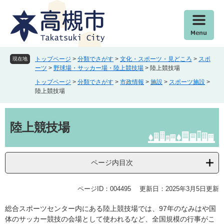
ペ
メ
ー
ニ
ジ
ュ
の
ー
先
を
頭
飛
トップページ
>
分類でさがす
>
文化・スポーツ・見どころ
>
スポ
現在地
で
ば
ーツ
>
野球場・サッカー場・陸上競技場
>
陸上競技場
す
し
トップページ
>
分類でさがす
>
市政情報
>
施設
>
スポーツ施設
>
。
て
陸上競技場
本
文
本
へ
文
陸上競技場
ページ内目次
ページID：004495
更新日：2025年3月5日更新
総合スポーツセンター内にある陸上競技場では、97年のなみはや国
体のサッカー競技の会場として使われるなど、全国規模の行事がこ