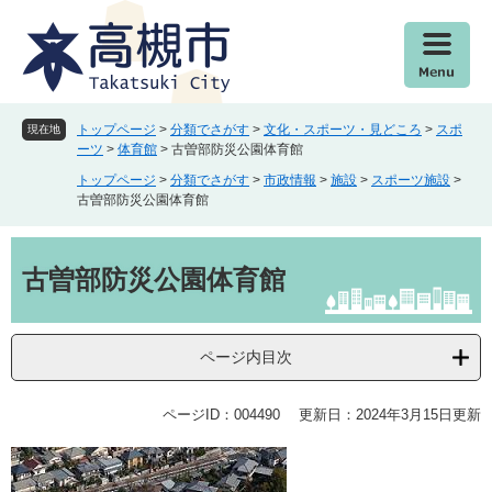
ペ
メ
ー
ニ
ジ
ュ
の
ー
先
を
頭
飛
トップページ
>
分類でさがす
>
文化・スポーツ・見どころ
>
スポ
現在地
で
ば
ーツ
>
体育館
>
古曽部防災公園体育館
す
し
トップページ
>
分類でさがす
>
市政情報
>
施設
>
スポーツ施設
>
。
て
古曽部防災公園体育館
本
文
本
へ
文
古曽部防災公園体育館
ページ内目次
ページID：004490
更新日：2024年3月15日更新