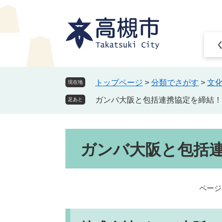
ペ
メ
ー
ニ
ジ
ュ
の
ー
先
を
頭
飛
で
ば
トップページ
>
分類でさがす
>
文
現在地
す
し
ガンバ大阪と包括連携協定を締結！
。
て
足あと
本
文
本
へ
ガンバ大阪と包括
文
ページI