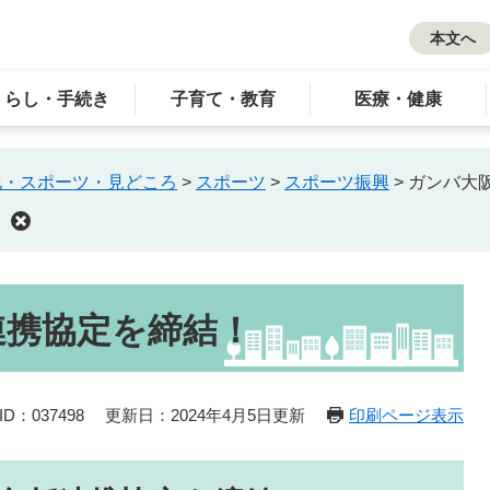
本文へ
くらし・手続き
子育て・教育
医療・健康
化・スポーツ・見どころ
>
スポーツ
>
スポーツ振興
>
ガンバ大
連携協定を締結！
D：037498
更新日：2024年4月5日更新
印刷ページ表示