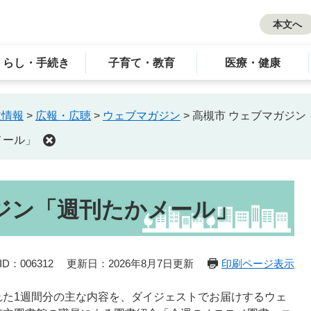
本文へ
くらし・手続き
子育て・教育
医療・健康
政情報
>
広報・広聴
>
ウェブマガジン
>
高槻市 ウェブマガジン
メール」
ジン「週刊たかメール」
D：006312
更新日：2026年8月7日更新
印刷ページ表示
れた1週間分の主な内容を、ダイジェストでお届けするウェ