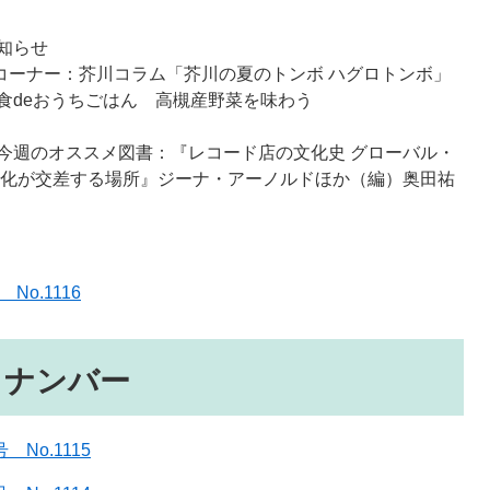
知らせ
コーナー：芥川コラム「芥川の夏のトンボ ハグロトンボ」
食deおうちごはん 高槻産野菜を味わう
今週のオススメ図書：『レコード店の文化史 グローバル・
文化が交差する場所』ジーナ・アーノルドほか（編）奥田祐
o.1116
クナンバー
No.1115