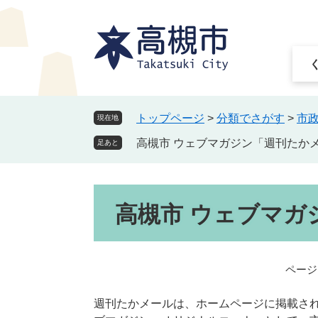
ペ
メ
ー
ニ
ジ
ュ
の
ー
先
を
頭
飛
で
ば
トップページ
>
分類でさがす
>
市
現在地
す
し
高槻市 ウェブマガジン「週刊たか
。
て
足あと
本
文
本
へ
高槻市 ウェブマガ
文
ページI
週刊たかメールは、ホームページに掲載さ