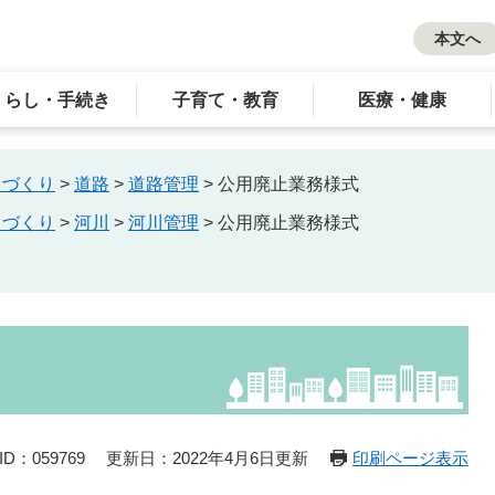
本文へ
くらし・手続き
子育て・教育
医療・健康
ちづくり
>
道路
>
道路管理
>
公用廃止業務様式
ちづくり
>
河川
>
河川管理
>
公用廃止業務様式
D：059769
更新日：2022年4月6日更新
印刷ページ表示