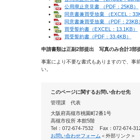
公用廃止意見書 （PDF：25KB）
同意書兼買受放棄 （EXCEL：33
同意書兼買受放棄 （PDF：23KB
買受誓約書（EXCEL：13.1KB）
買受誓約書（PDF：33.4KB）
申請書類は正副2部提出 写真のみ合計3部
事案により不要な書式もありますので、事
い。
このページに関するお問い合わせ先
管理課
代表
大阪府高槻市桃園町2番1号
高槻市役所 本館5階
Tel：072-674-7532
Fax：072-674-31
お問い合わせフォーム
＜外部リンク＞