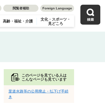
閲覧者補助
Foreign Language
文化・スポーツ・
高齢・福祉・介護
見どころ
このページを見ている人は
こんなページも見ています
里道水路等の公用廃止・払下げ手続
き