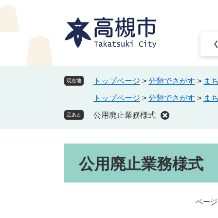
ペ
メ
ー
ニ
ジ
ュ
の
ー
先
を
頭
飛
で
ば
トップページ
>
分類でさがす
>
ま
現在地
す
し
トップページ
>
分類でさがす
>
ま
。
て
本
公用廃止業務様式
足あと
文
へ
本
公用廃止業務様式
文
ページI