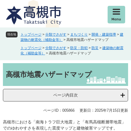
ペ
メ
ー
ニ
ジ
ュ
の
ー
先
を
頭
飛
トップページ
>
分類でさがす
>
まちづくり
>
開発・建築指導
>
建
現在地
で
ば
築物の耐震化（補助金等）
>
高槻市地震ハザードマップ
す
し
トップページ
>
分類でさがす
>
防災・防犯
>
防災
>
建築物の耐震
。
て
化（補助金等）
>
高槻市地震ハザードマップ
本
文
本
へ
文
高槻市地震ハザードマップ
ページ内目次
ページID：005866
更新日：2025年7月15日更新
高槻市における「南海トラフ巨大地震」と「有馬高槻断層帯地震」
でのゆれやすさを表現した震度マップと建物被害マップです。