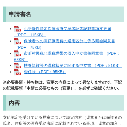
申請書名
小児慢性特定疾病医療受給者証等記載事項変更届
（PDF：115KB）
保険者への高額療養費の適用区分に係る照会同意書
（PDF：75KB）
市町村民税非課税世帯の収入申立書兼同意書 （PDF：
63KB）
扶養親族等の課税状況に関する申立書 （PDF：81KB）
委任状 （PDF：95KB）
※必要書類・持ち物は、変更の内容によって異なりますので、下記
の記載要領「申請に必要なもの（変更）」を必ずご確認ください。
内容
支給認定を受けている児童について認定内容（児童または保護者の
氏名、住所等の医療受給者証に記載されている事項、児童の加入し