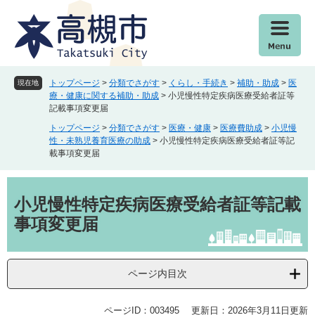
ペ
メ
ー
ニ
ジ
ュ
の
ー
先
を
頭
飛
トップページ
>
分類でさがす
>
くらし・手続き
>
補助・助成
>
医
現在地
で
ば
療・健康に関する補助・助成
>
小児慢性特定疾病医療受給者証等
記載事項変更届
す
し
。
て
トップページ
>
分類でさがす
>
医療・健康
>
医療費助成
>
小児慢
本
性・未熟児養育医療の助成
>
小児慢性特定疾病医療受給者証等記
載事項変更届
文
へ
本
文
小児慢性特定疾病医療受給者証等記載
事項変更届
ページ内目次
ページID：003495
更新日：2026年3月11日更新