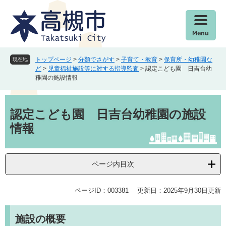
ペ
メ
ー
ニ
ジ
ュ
の
ー
先
を
頭
飛
トップページ
>
分類でさがす
>
子育て・教育
>
保育所・幼稚園な
現在地
で
ば
ど
>
児童福祉施設等に対する指導監査
>
認定こども園 日吉台幼
稚園の施設情報
す
し
。
て
本
本
文
文
認定こども園 日吉台幼稚園の施設
へ
情報
ページ内目次
ページID：003381
更新日：2025年9月30日更新
施設の概要