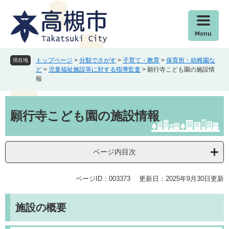
ペ
メ
ー
ニ
ジ
ュ
の
ー
先
を
頭
飛
トップページ
>
分類でさがす
>
子育て・教育
>
保育所・幼稚園な
現在地
で
ば
ど
>
児童福祉施設等に対する指導監査
>
願行寺こども園の施設情
報
す
し
。
て
本
本
文
文
願行寺こども園の施設情報
へ
ページ内目次
ページID：003373
更新日：2025年9月30日更新
施設の概要