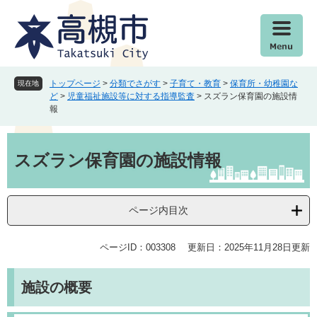
ペ
メ
ー
ニ
ジ
ュ
の
ー
先
を
頭
飛
トップページ
>
分類でさがす
>
子育て・教育
>
保育所・幼稚園な
現在地
で
ば
ど
>
児童福祉施設等に対する指導監査
>
スズラン保育園の施設情
報
す
し
。
て
本
本
文
文
スズラン保育園の施設情報
へ
ページ内目次
ページID：003308
更新日：2025年11月28日更新
施設の概要