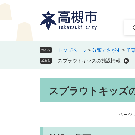
ペ
メ
ー
ニ
ジ
ュ
の
ー
先
を
頭
飛
で
ば
トップページ
>
分類でさがす
>
子
現在地
す
し
スプラウトキッズの施設情報
。
て
足あと
本
文
本
へ
スプラウトキッズ
文
ページID