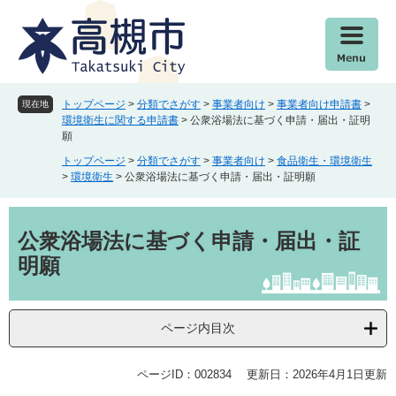
ペ
メ
ー
ニ
ジ
ュ
の
ー
先
を
頭
飛
トップページ
>
分類でさがす
>
事業者向け
>
事業者向け申請書
>
現在地
で
ば
環境衛生に関する申請書
>
公衆浴場法に基づく申請・届出・証明
願
す
し
。
て
トップページ
>
分類でさがす
>
事業者向け
>
食品衛生・環境衛生
本
>
環境衛生
>
公衆浴場法に基づく申請・届出・証明願
文
へ
本
文
公衆浴場法に基づく申請・届出・証
明願
ページ内目次
ページID：002834
更新日：2026年4月1日更新