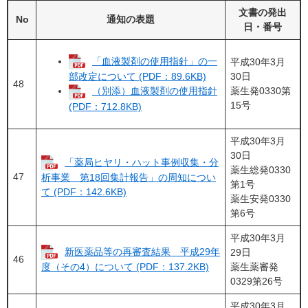
文書の発出
No
通知の表題
日・番号
「血液製剤の使用指針」の一
平成30年3月
30日
部改定について (PDF：89.6KB)
48
薬生発0330第
（別添）血液製剤の使用指針
15号
(PDF：712.8KB)
平成30年3月
30日
「薬局ヒヤリ・ハット事例収集・分
薬生総発0330
47
析事業 第18回集計報告」の周知につい
第1号
て (PDF：142.6KB)
薬生安発0330
第6号
平成30年3月
新医薬品等の再審査結果 平成29年
29日
46
薬生薬審発
度（その4）について (PDF：137.2KB)
0329第26号
平成30年3月