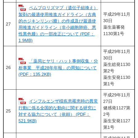
ペムブロリズマブ（遺伝子組換え）
平成29年11月
製剤の最適使用推進ガイドライン（古典
30日
的ホジキンリンパ腫）の作成及び最適使
27
薬生薬審発
用推進ガイドライン（非小細胞肺癌、悪
1130第1号
性黒色腫）の一部改正について (PDF：
1.9MB)
平成29年11月
30日
「薬局ヒヤリ・ハット事例収集・分
薬生総発1130
26
析事業 平成28年年報」の周知について
第2号
(PDF：135.2KB)
薬生安発1130
第1号
平成29年11月
インフルエンザ様疾患罹患時の異常
27日
健感発1127第
行動に係る全国的な動向に関する研究に
25
2号
対する協力について（依頼） (PDF：
薬生安発1127
521.9KB)
第1号