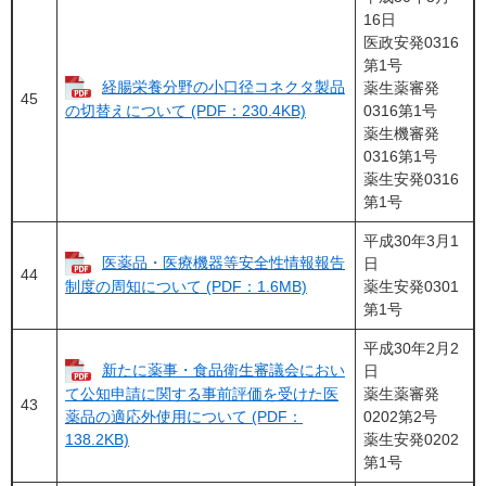
16日
医政安発0316
第1号
経腸栄養分野の小口径コネクタ製品
薬生薬審発
45
0316第1号
の切替えについて (PDF：230.4KB)
薬生機審発
0316第1号
薬生安発0316
第1号
平成30年3月1
医薬品・医療機器等安全性情報報告
日
44
薬生安発0301
制度の周知について (PDF：1.6MB)
第1号
平成30年2月2
新たに薬事・食品衛生審議会におい
日
薬生薬審発
て公知申請に関する事前評価を受けた医
43
0202第2号
薬品の適応外使用について (PDF：
薬生安発0202
138.2KB)
第1号