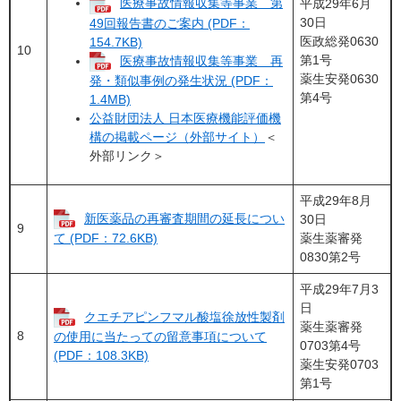
医療事故情報収集等事業 第
平成29年6月
30日
49回報告書のご案内 (PDF：
医政総発0630
154.7KB)
10
第1号
医療事故情報収集等事業 再
薬生安発0630
発・類似事例の発生状況 (PDF：
第4号
1.4MB)
公益財団法人 日本医療機能評価機
構の掲載ページ（外部サイト）
＜
外部リンク＞
平成29年8月
新医薬品の再審査期間の延長につい
30日
9
薬生薬審発
て (PDF：72.6KB)
0830第2号
平成29年7月3
日
クエチアピンフマル酸塩徐放性製剤
薬生薬審発
8
の使用に当たっての留意事項について
0703第4号
(PDF：108.3KB)
薬生安発0703
第1号