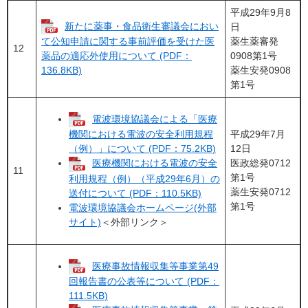
平成29年9月8
新たに薬事・食品衛生審議会におい
日
薬生薬審発
て公知申請に関する事前評価を受けた医
12
0908第1号
薬品の適応外使用について (PDF：
薬生安発0908
136.8KB)
第1号
電波環境協議会による「医療
平成29年7月
機関における電波の安全利用規程
12日
（例）」について (PDF：75.2KB)
医政総発0712
医療機関における電波の安全
11
第1号
利用規程（例）（平成29年6月）の
薬生安発0712
送付について (PDF：110.5KB)
第1号
電波環境協議会ホームページ(外部
サイト)
＜外部リンク＞
医療事故情報収集等事業第49
回報告書の公表等について (PDF：
111.5KB)