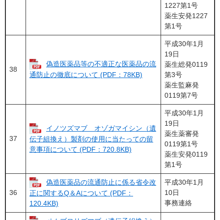
1227第1号
薬生安発1227
第1号
平成30年1月
19日
偽造医薬品等の不適正な医薬品の流
薬生総発0119
38
第3号
通防止の徹底について (PDF：78KB)
薬生監麻発
0119第7号
平成30年1月
19日
イノツズマブ オゾガマイシン（遺
薬生薬審発
37
伝子組換え）製剤の使用に当たっての留
0119第1号
意事項について (PDF：720.8KB)
薬生安発0119
第1号
偽造医薬品の流通防止に係る省令改
平成30年1月
36
10日
正に関するQ＆Aについて (PDF：
事務連絡
120.4KB)