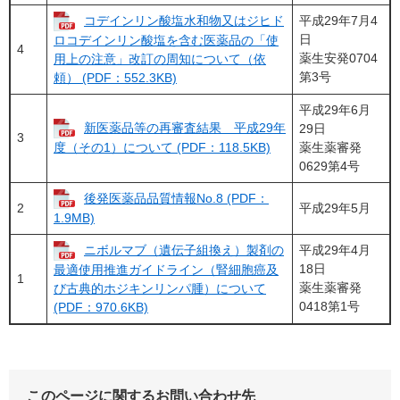
コデインリン酸塩水和物又はジヒド
平成29年7月4
日
ロコデインリン酸塩を含む医薬品の「使
4
薬生安発0704
用上の注意」改訂の周知について（依
第3号
頼） (PDF：552.3KB)
平成29年6月
新医薬品等の再審査結果 平成29年
29日
3
薬生薬審発
度（その1）について (PDF：118.5KB)
0629第4号
後発医薬品品質情報No.8 (PDF：
2
平成29年5月
1.9MB)
ニボルマブ（遺伝子組換え）製剤の
平成29年4月
18日
最適使用推進ガイドライン（腎細胞癌及
1
薬生薬審発
び古典的ホジキンリンパ腫）について
0418第1号
(PDF：970.6KB)
このページに関するお問い合わせ先