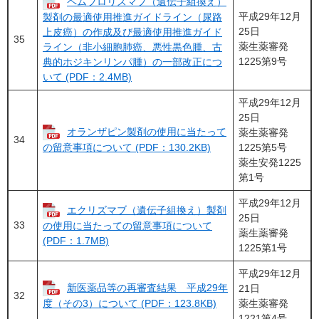
ペムブロリズマブ（遺伝子組換え）
平成29年12月
製剤の最適使用推進ガイドライン（尿路
25日
上皮癌）の作成及び最適使用推進ガイド
35
薬生薬審発
ライン（非小細胞肺癌、悪性黒色腫、古
1225第9号
典的ホジキンリンパ腫）の一部改正につ
いて (PDF：2.4MB)
平成29年12月
25日
オランザピン製剤の使用に当たって
薬生薬審発
34
1225第5号
の留意事項について (PDF：130.2KB)
薬生安発1225
第1号
平成29年12月
エクリズマブ（遺伝子組換え）製剤
25日
33
の使用に当たっての留意事項について
薬生薬審発
(PDF：1.7MB)
1225第1号
平成29年12月
新医薬品等の再審査結果 平成29年
21日
32
薬生薬審発
度（その3）について (PDF：123.8KB)
1221第4号