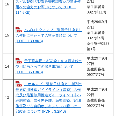
27日
スビル製剤の製造販売後調査及び適正使
16
薬生薬審発
用への協力のお願いについて (PDF：
0927第11号
114.6KB)
平成29年9月
27日
ベズロトクスマブ（遺伝子組換え）
薬生薬審発
15
の使用に当たっての留意事項について
0927第4号
(PDF：139.8KB)
薬生安発0927
第1号
平成29年9月
舌下投与用スギ花粉エキス原末錠の
27日
14
使用に当たっての留意事項について
薬生薬審発
(PDF：369.3KB)
0927第7号
ニボルマブ（遺伝子組換え）製剤の
平成29年9月
最適使用推進ガイドライン（胃癌）の作
22日
成及び最適使用推進ガイドライン（非小
13
薬生薬審発
細胞肺癌、悪性黒色腫、頭頸部癌、腎細
0922第1号
胞癌及び古典的ホジキンリンパ腫）の一
部改正について (PDF：3.2MB)