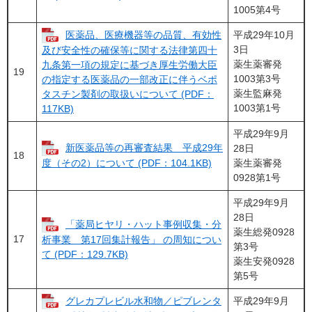
1005第4号
医薬品、医療機器等の品質、有効性
平成29年10月
3日
及び安全性の確保等に関する法律第四十
薬生薬審発
九条第一項の規定に基づき厚生労働大臣
19
1003第3号
の指定する医薬品の一部改正に伴うベポ
薬生監麻発
タスチン製剤の取扱いについて (PDF：
1003第1号
117KB)
平成29年9月
新医薬品等の再審査結果 平成29年
28日
18
薬生薬審発
度（その2）について (PDF：104.1KB)
0928第1号
平成29年9月
28日
「薬局ヒヤリ・ハット事例収集・分
薬生総発0928
17
析事業 第17回集計報告」 の周知につい
第3号
て (PDF：129.7KB)
薬生安発0928
第5号
グレカプレビル水和物／ピブレンタ
平成29年9月