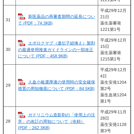
平成29年12月
新医薬品の再審査期間の延長につい
21日
31
薬生薬審発
て (PDF：74.3KB)
1221第1号
平成29年12月
エボロクマブ（遺伝子組換え）製剤
15日
30
の最適使用推進ガイドラインの一部改正
薬生薬審発
について (PDF：458.9KB)
1215第1号
平成29年12月
4日
人血小板濃厚液の使用時の安全確保
薬生安発1204
29
第2号
措置の周知徹底について (PDF：84.5KB)
薬生血発1204
第1号
平成29年11月
ガドリニウム造影剤の「使用上の注
28日
28
意」の改訂の周知について（依頼）
薬生安発1128
(PDF：262.3KB)
第3号