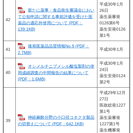
平成30年1月
新たに薬事・食品衛生審議会におい
26日
薬生薬審発
て公知申請に関する事前評価を受けた医
42
0126第6号
薬品の適応外使用について (PDF：
薬生安発0126
139.1KB)
第1号
後発医薬品品質情報No.9 (PDF：
41
平成30年1月
2.7MB)
平成30年1月
オシメルチニブメシル酸塩製剤の使
24日
40
用成績調査の中間報告の結果について
薬生安発0124
(PDF：1.6MB)
第2号
平成29年12月
27日
医政総発1227
第1号
神経麻酔分野の小口径コネクタ製品
薬生薬審発
39
1227第1号
の切替えについて (PDF：642.1KB)
薬生機審発