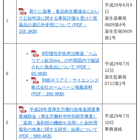
平成29年6月9
新たに薬事・食品衛生審議会におい
日
薬生薬審発
て公知申請に関する事前評価を受けた医
7
0609第4号
薬品の適応外使用について (PDF：
薬生安発0609
155.3KB)
第1号
B型慢性肝疾患治療薬「ベム
リディ錠25mg」の中国国内で確認
平成29年7月
された偽造品について (PDF：
12日
6
65.9KB)
薬生監麻発
別紙ギリアド・サイエンシズ
0712第1号
株式会社ホームページ掲載資料
(PDF：285.9KB)
平成28年度厚生労働行政推進調査事
平成29年7月
業補助金（厚生労働科学特別研究事業）
5
10日
「薬局・薬剤部の機能を活用した副作用
事務連絡
報告の推進に関する研究」結果について
(PDF：988.4KB)