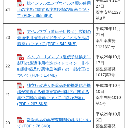
平成29年11月
抗インフルエンザウイルス薬の使用
27日
24
上の注意に関する注意喚起の徹底につい
薬生安発1127
て (PDF：858.8KB)
第8号
平成29年11月
アベルマブ（遺伝子組換え）製剤の
21日
23
最適使用推進ガイドライン（メルケル細
薬生薬審発
胞癌）について (PDF：542.8KB)
1121第1号
ペムブロリズマブ（遺伝子組換え）
平成29年10月
17日
製剤の最適使用推進ガイドライン（非小
22
薬生薬審発
細胞肺癌及び悪性黒色腫）の一部改正に
1017第3号
ついて (PDF：1.4MB)
独立行政法人医薬品医療機器総合機
平成29年10月
10日
構が実施する健康被害救済制度に関する
21
薬生副発1010
集中広報の周知について（協力依頼）
第1号
(PDF：267.8KB)
平成29年10月
新医薬品の再審査期間の延長につい
5日
20
薬生薬審発
て (PDF：78.6KB)