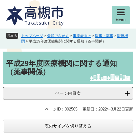
ペ
メ
ー
ニ
ジ
ュ
の
ー
先
を
頭
飛
トップページ
>
分類でさがす
>
事業者向け
>
医事・薬事
>
医療機
現在地
で
ば
関
>
平成29年度医療機関に関する通知（薬事関係）
す
し
。
て
本
本
文
平成29年度医療機関に関する通知
文
（薬事関係）
へ
ページ内目次
ページID：002565
更新日：2022年3月22日更新
表のサイズを切り替える