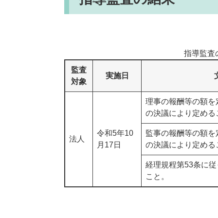
指導監査
監査
実施日
対象
理事の報酬等の額を
の決議により定める
令和5年10
監事の報酬等の額を
法人
月17日
の決議により定める
経理規程第53条に
こと。