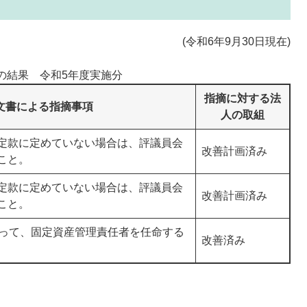
(令和6年9月30日現在)
の結果 令和5年度実施分
指摘に対する法
文書による指摘事項
人の取組
定款に定めていない場合は、評議員会
​改善計画済み
こと。
定款に定めていない場合は、評議員会
改善計画済み
こと。
従って、固定資産管理責任者を任命する
改善済み