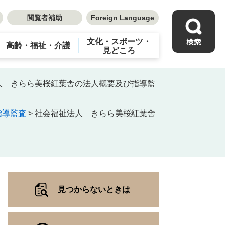
閲覧者補助
Foreign Language
文化・スポーツ・
高齢・福祉・介護
見どころ
人 きらら美桜紅葉舎の法人概要及び指導監
指導監査
>
社会福祉法人 きらら美桜紅葉舎
見つからないときは