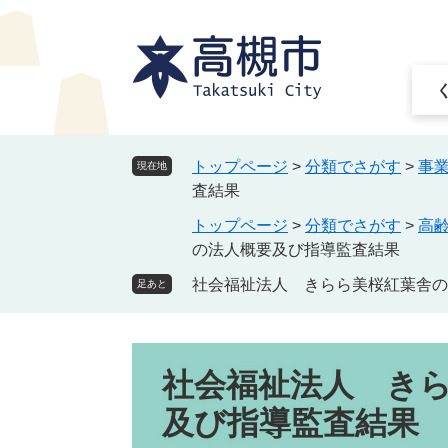
ペ
メ
ー
ニ
ジ
ュ
の
ー
先
を
頭
飛
で
ば
トップページ
>
分類でさがす
>
事
現在地
す
し
査結果
。
て
トップページ
>
分類でさがす
>
高
本
の法人概要及び指導監査結果
文
へ
社会福祉法人 きらら美桜紅葉舎の
足あと
本
社会福祉法人 き
文
及び指導監査結果