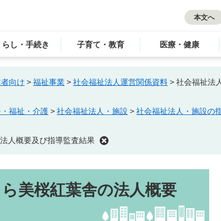
本文へ
くらし・手続き
子育て・教育
医療・健康
業者向け
>
福祉事業
>
社会福祉法人運営関係資料
>
社会福祉法
齢・福祉・介護
>
社会福祉法人・施設
>
社会福祉法人・施設の
法人概要及び指導監査結果
らら美桜紅葉舎の法人概要