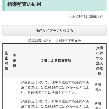
指導監査の結果
(令和5年9月30日現在）
表のサイズを切り替える
指導監査の結果 令和4年度実施分
指摘
監
に対
実
査
する
施
文書による指摘事項
対
法人
日
象
の取
組
評議員会において、理事を選任する議案を決
改善
議する際は、定款第14条に定める手続きによ
済み
り、各候補者ごとに決議を行うこと。
評議員会において、監事を選任する議案を決
改善
議する際は、定款第14条に定める手続きによ
済み