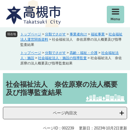
ペ
メ
ー
ニ
ジ
ュ
の
ー
先
を
頭
飛
トップページ
>
分類でさがす
>
事業者向け
>
福祉事業
>
社会福祉
現在地
で
ば
法人運営関係資料
>
社会福祉法人 奈佐原寮の法人概要及び指導
監査結果
す
し
。
て
トップページ
>
分類でさがす
>
高齢・福祉・介護
>
社会福祉法
本
人・施設
>
社会福祉法人・施設の指導監査
>
社会福祉法人 奈佐
原寮の法人概要及び指導監査結果
文
へ
本
文
社会福祉法人 奈佐原寮の法人概要
及び指導監査結果
ページ内目次
ページID：002239
更新日：2023年10月2日更新