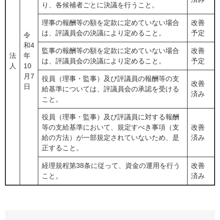
り、各候補者ごとに決議を行うこと。
理事の報酬等の額を定款に定めていない場合
改善
は、評議員会の決議により定めること。
予定
令
和4
監事の報酬等の額を定款に定めていない場合
改善
法
年
は、評議員会の決議により定めること。
予定
人
10
月7
役員（理事・監事）及び評議員の報酬等の支
改善
日
給基準については、評議員会の承認を受ける
済み
こと。
役員（理事・監事）及び評議員に対する報酬
等の支給基準において、規定すべき事項（支
改善
給の方法）が一部規定されていないため、是
済み
正すること。
経理規程第38条に従って、資金の運用を行う
改善
こと。
済み