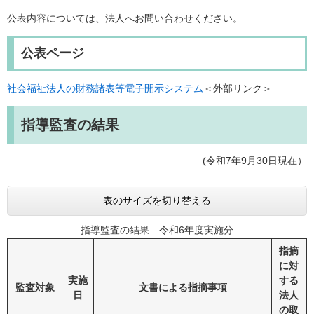
公表内容については、法人へお問い合わせください。
公表ページ
社会福祉法人の財務諸表等電子開示システム
＜外部リンク＞
指導監査の結果
(令和7年9月30日現在）
表のサイズを切り替える
指導監査の結果 令和6年度実施分
指摘
に対
実施
する
監査対象
文書による指摘事項
日
法人
の取