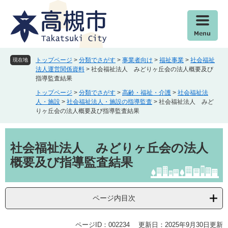
ペ
メ
ー
ニ
ジ
ュ
の
ー
先
を
頭
飛
トップページ
>
分類でさがす
>
事業者向け
>
福祉事業
>
社会福祉
現在地
で
ば
法人運営関係資料
>
社会福祉法人 みどりヶ丘会の法人概要及び
指導監査結果
す
し
。
て
トップページ
>
分類でさがす
>
高齢・福祉・介護
>
社会福祉法
本
人・施設
>
社会福祉法人・施設の指導監査
>
社会福祉法人 みど
りヶ丘会の法人概要及び指導監査結果
文
へ
本
文
社会福祉法人 みどりヶ丘会の法人
概要及び指導監査結果
ページ内目次
ページID：002234
更新日：2025年9月30日更新