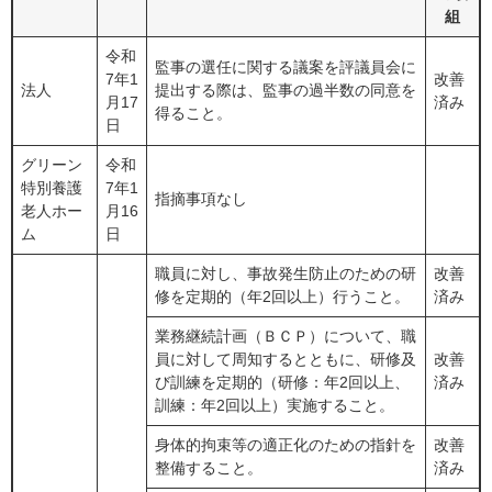
組
令和
監事の選任に関する議案を評議員会に
7年1
改善
法人
提出する際は、監事の過半数の同意を
月17
済み
得ること。
日
グリーン
令和
特別養護
7年1
指摘事項なし
老人ホー
月16
ム
日
職員に対し、事故発生防止のための研
改善
修を定期的（年2回以上）行うこと。
済み
業務継続計画（ＢＣＰ）について、職
員に対して周知するとともに、研修及
改善
び訓練を定期的（研修：年2回以上、
済み
訓練：年2回以上）実施すること。
身体的拘束等の適正化のための指針を
改善
整備すること。
済み