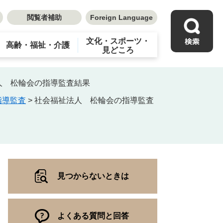
閲覧者補助
Foreign Language
文化・スポーツ・
高齢・福祉・介護
見どころ
人 松輪会の指導監査結果
指導監査
>
社会福祉法人 松輪会の指導監査
見つからないときは
よくある質問と回答