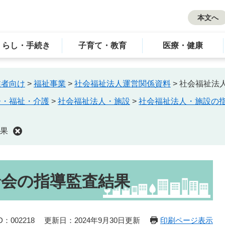
本文へ
くらし・手続き
子育て・教育
医療・健康
業者向け
>
福祉事業
>
社会福祉法人運営関係資料
>
社会福祉法
齢・福祉・介護
>
社会福祉法人・施設
>
社会福祉法人・施設の
果
輪会の指導監査結果
：002218
更新日：2024年9月30日更新
印刷ページ表示