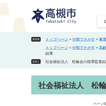
ペ
メ
ー
ニ
ジ
ュ
の
ー
先
を
頭
飛
で
ば
トップページ
>
分類でさがす
>
事
現在地
す
し
トップページ
>
分類でさがす
>
高
。
て
結果
本
文
社会福祉法人 松輪会の指導監査結
足あと
へ
本
社会福祉法人 松
文
ページID