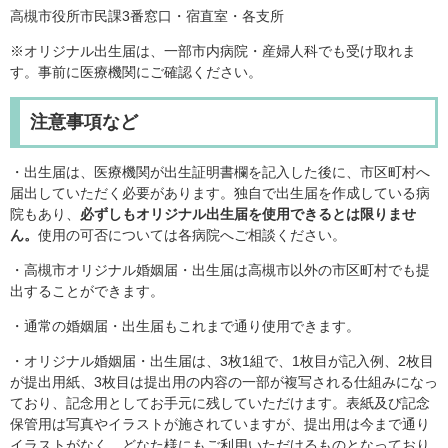
高槻市役所市民課3番窓口・宿直室・各支所
※オリジナル出生届は、一部市内病院・産婦人科でも受け取れま
す。事前に医療機関にご確認ください。
注意事項など
・出生届は、医療機関が出生証明書欄を記入した後に、市区町村へ
届出していただく必要があります。独自で出生届を作成している病
院もあり、
必ずしもオリジナル出生届を使用できるとは限りませ
ん。
使用の可否については各病院へご相談ください。
・高槻市オリジナル婚姻届・出生届は高槻市以外の市区町村でも提
出することができます。
・通常の婚姻届・出生届もこれまで通り使用できます。
・オリジナル婚姻届・出生届は、3枚1組で、1枚目が記入例、2枚目
が提出用紙、3枚目は提出用の内容の一部が複写される仕組みになっ
ており、記念用としてお手元に残していただけます。表紙及び記念
保管用は写真やイラストが施されていますが、提出用は今まで通り
イラストがなく、どなた様にもご利用いただけるものとなっており