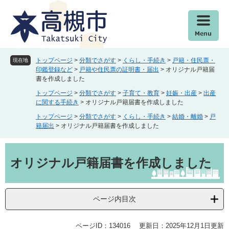
ペ
メ
ー
ニ
ジ
ュ
の
ー
先
を
頭
飛
トップページ
>
分類でさがす
>
くらし・手続き
>
戸籍・住民票・
現在地
で
ば
印鑑登録など
>
戸籍や住民票の証明書・届出
>
オリジナル戸籍届
書を作成しました
す
し
。
て
トップページ
>
分類でさがす
>
子育て・教育
>
妊娠・出産
>
出産
本
に関する手続き
>
オリジナル戸籍届書を作成しました
文
トップページ
>
分類でさがす
>
くらし・手続き
>
結婚・離婚
>
戸
へ
籍届出
>
オリジナル戸籍届書を作成しました
本
文
オリジナル戸籍届書を作成しました
ページ内目次
ページID：134016
更新日：2025年12月1日更新