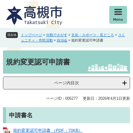
ペ
メ
ー
ニ
ジ
ュ
の
ー
先
を
頭
飛
トップページ
>
分類でさがす
>
文化・スポーツ・見どころ
>
コミ
現在地
で
ば
ュニティ・市民活動
>
自治会
>
規約変更認可申請書
す
し
。
て
本
本
文
規約変更認可申請書
文
へ
ページ内目次
ページID：005277
更新日：2026年4月1日更新
申請書名
規約変更認可申請書 （PDF：70KB）