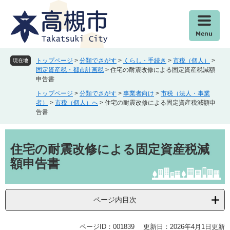
ペ
メ
ー
ニ
ジ
ュ
の
ー
先
を
頭
飛
トップページ
>
分類でさがす
>
くらし・手続き
>
市税（個人）
>
現在地
で
ば
固定資産税・都市計画税
>
住宅の耐震改修による固定資産税減額
申告書
す
し
。
て
トップページ
>
分類でさがす
>
事業者向け
>
市税（法人・事業
本
者）
>
市税（個人）へ
>
住宅の耐震改修による固定資産税減額申
告書
文
へ
本
文
住宅の耐震改修による固定資産税減
額申告書
ページ内目次
ページID：001839
更新日：2026年4月1日更新