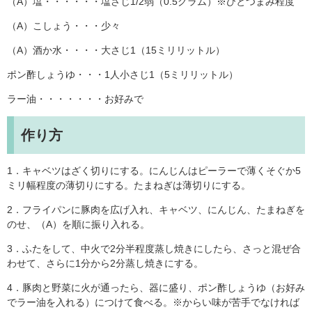
（A）塩・・・・・・塩さじ1/2弱（0.5グラム）※ひとつまみ程度
（A）こしょう・・・少々
（A）酒か水・・・・大さじ1（15ミリリットル）
ポン酢しょうゆ・・・1人小さじ1（5ミリリットル）
ラー油・・・・・・・お好みで
作り方
1．キャベツはざく切りにする。にんじんはピーラーで薄くそぐか5
ミリ幅程度の薄切りにする。たまねぎは薄切りにする。
2．フライパンに豚肉を広げ入れ、キャベツ、にんじん、たまねぎを
のせ、（A）を順に振り入れる。
3．ふたをして、中火で2分半程度蒸し焼きにしたら、さっと混ぜ合
わせて、さらに1分から2分蒸し焼きにする。
4．豚肉と野菜に火が通ったら、器に盛り、ポン酢しょうゆ（お好み
でラー油を入れる）につけて食べる。※からい味が苦手でなければ