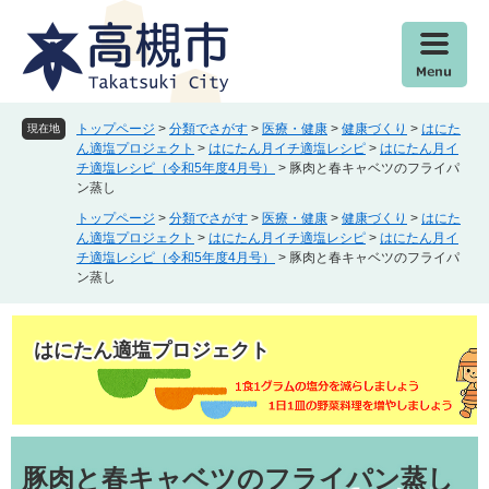
ペ
メ
ー
ニ
ジ
ュ
の
ー
先
を
頭
飛
トップページ
>
分類でさがす
>
医療・健康
>
健康づくり
>
はにた
現在地
で
ば
ん適塩プロジェクト
>
はにたん月イチ適塩レシピ
>
はにたん月イ
チ適塩レシピ（令和5年度4月号）
>
豚肉と春キャベツのフライパ
す
し
ン蒸し
。
て
本
トップページ
>
分類でさがす
>
医療・健康
>
健康づくり
>
はにた
ん適塩プロジェクト
>
はにたん月イチ適塩レシピ
>
はにたん月イ
文
チ適塩レシピ（令和5年度4月号）
>
豚肉と春キャベツのフライパ
へ
ン蒸し
はにたん適塩プロジェクト
本
文
豚肉と春キャベツのフライパン蒸し