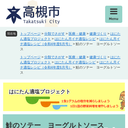
ペ
メ
ー
ニ
ジ
ュ
の
ー
先
を
頭
飛
トップページ
>
分類でさがす
>
医療・健康
>
健康づくり
>
はにた
現在地
で
ば
ん適塩プロジェクト
>
はにたん月イチ適塩レシピ
>
はにたん月イ
チ適塩レシピ（令和4年度6月号）
>
鮭のソテー ヨーグルトソー
す
し
ス
。
て
本
トップページ
>
分類でさがす
>
医療・健康
>
健康づくり
>
はにた
ん適塩プロジェクト
>
はにたん月イチ適塩レシピ
>
はにたん月イ
文
チ適塩レシピ（令和4年度6月号）
>
鮭のソテー ヨーグルトソー
へ
ス
はにたん適塩プロジェクト
本
文
鮭のソテー ヨーグルトソース