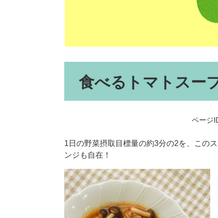
本
食べるトマトスー
文
ページID
1日の野菜摂取目標量の約3分の2を、この
ンジも自在！