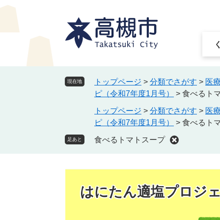
ペ
メ
ー
ニ
ジ
ュ
の
ー
先
を
頭
飛
で
ば
トップページ
>
分類でさがす
>
医
現在地
す
し
ピ（令和7年度1月号）
>
食べるト
。
て
トップページ
>
分類でさがす
>
医
本
ピ（令和7年度1月号）
>
食べるト
文
へ
食べるトマトスープ
足あと
はにたん適塩プロジ