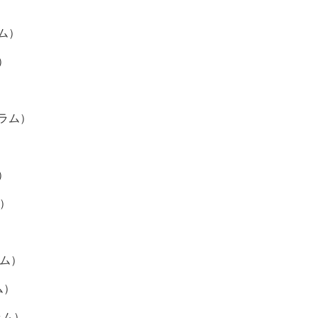
ム）
）
グラム）
）
）
）
ラム）
ム）
ラム）