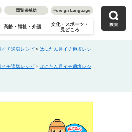
閲覧者補助
Foreign Language
文化・スポーツ・
高齢・福祉・介護
見どころ
月イチ適塩レシピ
>
はにたん月イチ適塩レシ
月イチ適塩レシピ
>
はにたん月イチ適塩レシ