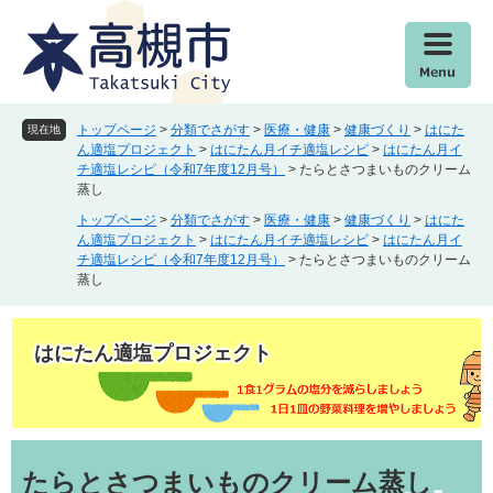
ペ
メ
ー
ニ
ジ
ュ
の
ー
先
を
頭
飛
トップページ
>
分類でさがす
>
医療・健康
>
健康づくり
>
はにた
現在地
で
ば
ん適塩プロジェクト
>
はにたん月イチ適塩レシピ
>
はにたん月イ
チ適塩レシピ（令和7年度12月号）
>
たらとさつまいものクリーム
す
し
蒸し
。
て
本
トップページ
>
分類でさがす
>
医療・健康
>
健康づくり
>
はにた
ん適塩プロジェクト
>
はにたん月イチ適塩レシピ
>
はにたん月イ
文
チ適塩レシピ（令和7年度12月号）
>
たらとさつまいものクリーム
へ
蒸し
はにたん適塩プロジェクト
本
文
たらとさつまいものクリーム蒸し