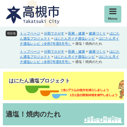
ペ
メ
ー
ニ
ジ
ュ
の
ー
先
を
頭
飛
トップページ
>
分類でさがす
>
医療・健康
>
健康づくり
>
はにた
現在地
で
ば
ん適塩プロジェクト
>
はにたん月イチ適塩レシピ
>
はにたん月イ
チ適塩レシピ（令和7年度8月号）
>
適塩！焼肉のたれ
す
し
。
て
トップページ
>
分類でさがす
>
医療・健康
>
健康づくり
>
はにた
本
ん適塩プロジェクト
>
はにたん月イチ適塩レシピ
>
はにたん月イ
チ適塩レシピ（令和7年度8月号）
>
適塩！焼肉のたれ
文
へ
はにたん適塩プロジェクト
本
文
適塩！焼肉のたれ