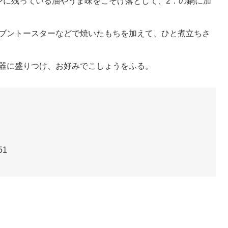
ンに残っている油やうま味をこそげ落として、2．の鍋に加
ーブントースターなどで焼いたもちを加えて、ひと煮立ちさ
。器に盛りつけ、お好みでこしょうをふる。
51