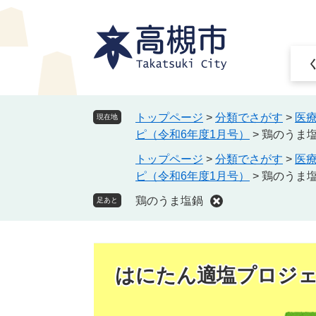
ペ
メ
ー
ニ
ジ
ュ
の
ー
先
を
頭
飛
で
ば
トップページ
>
分類でさがす
>
医
現在地
す
し
ピ（令和6年度1月号）
>
鶏のうま
。
て
トップページ
>
分類でさがす
>
医
本
ピ（令和6年度1月号）
>
鶏のうま
文
へ
鶏のうま塩鍋
足あと
はにたん適塩プロジ