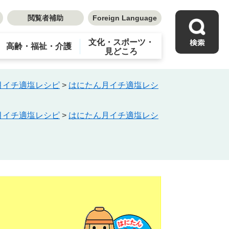
閲覧者補助
Foreign Language
文化・スポーツ・
高齢・福祉・介護
見どころ
月イチ適塩レシピ
>
はにたん月イチ適塩レシ
月イチ適塩レシピ
>
はにたん月イチ適塩レシ