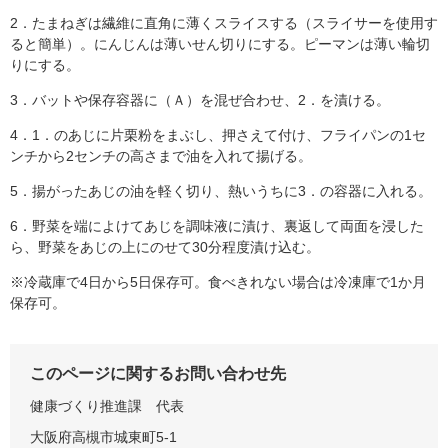
2．たまねぎは繊維に直角に薄くスライスする（スライサーを使用す
ると簡単）。にんじんは薄いせん切りにする。ピーマンは薄い輪切
りにする。
3．バットや保存容器に（Ａ）を混ぜ合わせ、2．を漬ける。
4．1．のあじに片栗粉をまぶし、押さえて付け、フライパンの1セ
ンチから2センチの高さまで油を入れて揚げる。
5．揚がったあじの油を軽く切り、熱いうちに3．の容器に入れる。
6．野菜を端によけてあじを調味液に漬け、裏返して両面を浸した
ら、野菜をあじの上にのせて30分程度漬け込む。
※冷蔵庫で4日から5日保存可。食べきれない場合は冷凍庫で1か月
保存可。
このページに関するお問い合わせ先
健康づくり推進課
代表
大阪府高槻市城東町5-1