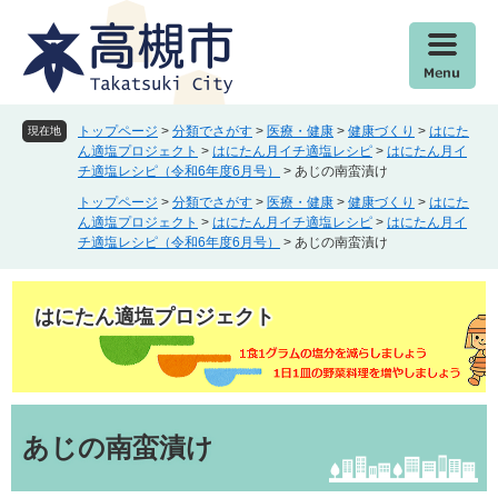
ペ
メ
ー
ニ
ジ
ュ
の
ー
先
を
頭
飛
トップページ
>
分類でさがす
>
医療・健康
>
健康づくり
>
はにた
現在地
で
ば
ん適塩プロジェクト
>
はにたん月イチ適塩レシピ
>
はにたん月イ
チ適塩レシピ（令和6年度6月号）
>
あじの南蛮漬け
す
し
。
て
トップページ
>
分類でさがす
>
医療・健康
>
健康づくり
>
はにた
本
ん適塩プロジェクト
>
はにたん月イチ適塩レシピ
>
はにたん月イ
チ適塩レシピ（令和6年度6月号）
>
あじの南蛮漬け
文
へ
はにたん適塩プロジェクト
本
文
あじの南蛮漬け