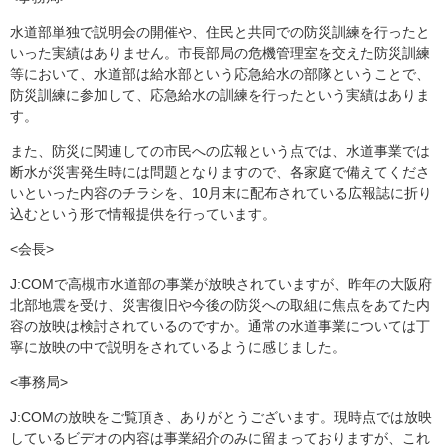
水道部単独で説明会の開催や、住民と共同での防災訓練を行ったと
いった実績はありません。市長部局の危機管理室を交えた防災訓練
等において、水道部は給水部という応急給水の部隊ということで、
防災訓練に参加して、応急給水の訓練を行ったという実績はありま
す。
また、防災に関連しての市民への広報という点では、水道事業では
断水が災害発生時には問題となりますので、各家庭で備えてくださ
いといった内容のチラシを、10月末に配布されている広報誌に折り
込むという形で情報提供を行っています。
<会長>
J:COMで高槻市水道部の事業が放映されていますが、昨年の大阪府
北部地震を受け、災害復旧や今後の防災への取組に焦点をあてた内
容の放映は検討されているのですか。通常の水道事業については丁
寧に放映の中で説明をされているように感じました。
<事務局>
J:COMの放映をご覧頂き、ありがとうございます。現時点では放映
しているビデオの内容は事業紹介のみに留まっておりますが、これ