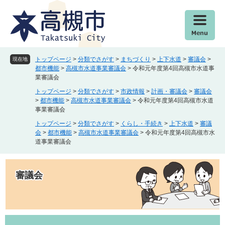
ペ
メ
ー
ニ
ジ
ュ
の
ー
先
を
頭
飛
トップページ
>
分類でさがす
>
まちづくり
>
上下水道
>
審議会
>
現在地
で
ば
都市機能
>
高槻市水道事業審議会
>
令和元年度第4回高槻市水道事
業審議会
す
し
。
て
トップページ
>
分類でさがす
>
市政情報
>
計画・審議会
>
審議会
本
>
都市機能
>
高槻市水道事業審議会
>
令和元年度第4回高槻市水道
事業審議会
文
へ
トップページ
>
分類でさがす
>
くらし・手続き
>
上下水道
>
審議
会
>
都市機能
>
高槻市水道事業審議会
>
令和元年度第4回高槻市水
道事業審議会
審議会
本