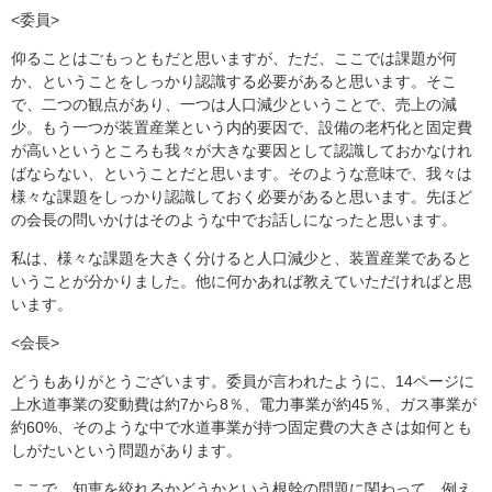
<委員>
仰ることはごもっともだと思いますが、ただ、ここでは課題が何
か、ということをしっかり認識する必要があると思います。そこ
で、二つの観点があり、一つは人口減少ということで、売上の減
少。もう一つが装置産業という内的要因で、設備の老朽化と固定費
が高いというところも我々が大きな要因として認識しておかなけれ
ばならない、ということだと思います。そのような意味で、我々は
様々な課題をしっかり認識しておく必要があると思います。先ほど
の会長の問いかけはそのような中でお話しになったと思います。
私は、様々な課題を大きく分けると人口減少と、装置産業であると
いうことが分かりました。他に何かあれば教えていただければと思
います。
<会長>
どうもありがとうございます。委員が言われたように、14ページに
上水道事業の変動費は約7から8％、電力事業が約45％、ガス事業が
約60%、そのような中で水道事業が持つ固定費の大きさは如何とも
しがたいという問題があります。
ここで、知恵を絞れるかどうかという根幹の問題に関わって、例え