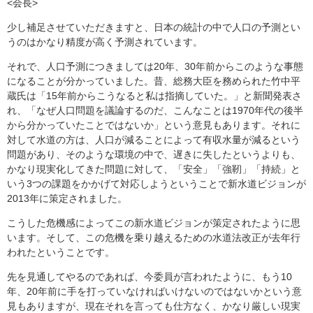
<会長>
少し補足させていただきますと、日本の統計の中で人口の予測とい
うのはかなり精度が高く予測されています。
それで、人口予測につきましては20年、30年前からこのような事態
になることが分かっていました。昔、総務大臣を務められた竹中平
蔵氏は「15年前からこうなると私は指摘していた。」と新聞発表さ
れ、「なぜ人口問題を議論するのだ、こんなことは1970年代の後半
から分かっていたことではないか」という意見もあります。それに
対して水道の方は、人口が減ることによって有収水量が減るという
問題があり、そのような環境の中で、遅きに失したというよりも、
かなり現実化してきた問題に対して、「安全」「強靭」「持続」と
いう3つの課題をかかげて対応しようということで新水道ビジョンが
2013年に策定されました。
こうした危機感によってこの新水道ビジョンが策定されたように思
います。そして、この危機を乗り越えるための水道法改正が去年行
われたということです。
先を見通してやるのであれば、今委員が言われたように、もう10
年、20年前に手を打っていなければいけないのではないかという意
見もありますが、現在それを言っても仕方なく、かなり厳しい現実