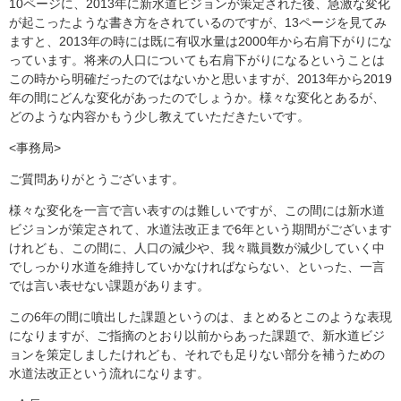
10ページに、2013年に新水道ビジョンが策定された後、急激な変化
が起こったような書き方をされているのですが、13ページを見てみ
ますと、2013年の時には既に有収水量は2000年から右肩下がりにな
っています。将来の人口についても右肩下がりになるということは
この時から明確だったのではないかと思いますが、2013年から2019
年の間にどんな変化があったのでしょうか。様々な変化とあるが、
どのような内容かもう少し教えていただきたいです。
<事務局>
ご質問ありがとうございます。
様々な変化を一言で言い表すのは難しいですが、この間には新水道
ビジョンが策定されて、水道法改正まで6年という期間がございます
けれども、この間に、人口の減少や、我々職員数が減少していく中
でしっかり水道を維持していかなければならない、といった、一言
では言い表せない課題があります。
この6年の間に噴出した課題というのは、まとめるとこのような表現
になりますが、ご指摘のとおり以前からあった課題で、新水道ビジ
ョンを策定しましたけれども、それでも足りない部分を補うための
水道法改正という流れになります。