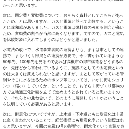
かったと思います。
次に、固定費と変動費について、おそらく資料としてこちらがあっ
たため、とは思いますが、ガスと電気と並べて比較する、というこ
とに違和感がありました。ガスと電気は燃料費の占める割合が高い
ため、変動費の割合が当然に高くなります。ですので、ガスと電気
を比較対象に入れてしまうのはどうかと思いました。
水道法の改正で、水道事業者間の連携よりも、まずは市としての連
携で、まちづくり部局との連携が必要で、今回書かれているような
50年先、100年先を見るのであれば高槻市の都市構造をどうするの
か、先ほどから言われているように、施設のとしての固定費という
のは大きくは変えられないと思いますが、面として広がっている管
網やそこに水を送るためのポンプ等については、いかに街をシュリ
ンク（縮小）していくか、ということで、おそらく街づくり部局の
方で立地適正化計画を立てて進めようとされていると思いますの
で、それらとの兼ね合いで、どのように展開していくかということ
を説明していく必要があると思います。
次に、耐震化についてですが、上水道・下水道ともに耐震化は非常
に良く言われていることで、経営指標にも耐震化率という指標はあ
ると思いますが、今回の台風19号の影響で、耐水化という言葉が良