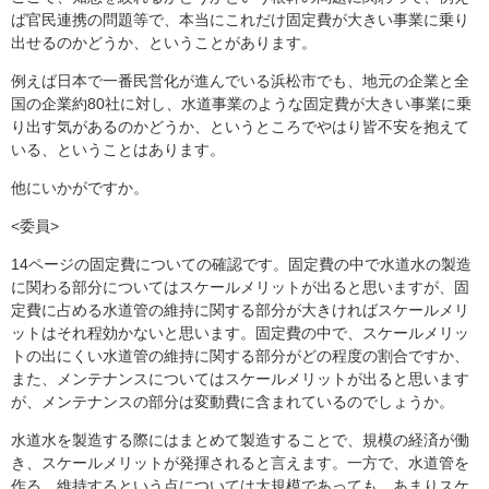
ば官民連携の問題等で、本当にこれだけ固定費が大きい事業に乗り
出せるのかどうか、ということがあります。
例えば日本で一番民営化が進んでいる浜松市でも、地元の企業と全
国の企業約80社に対し、水道事業のような固定費が大きい事業に乗
り出す気があるのかどうか、というところでやはり皆不安を抱えて
いる、ということはあります。
他にいかがですか。
<委員>
14ページの固定費についての確認です。固定費の中で水道水の製造
に関わる部分についてはスケールメリットが出ると思いますが、固
定費に占める水道管の維持に関する部分が大きければスケールメリ
ットはそれ程効かないと思います。固定費の中で、スケールメリッ
トの出にくい水道管の維持に関する部分がどの程度の割合ですか、
また、メンテナンスについてはスケールメリットが出ると思います
が、メンテナンスの部分は変動費に含まれているのでしょうか。
水道水を製造する際にはまとめて製造することで、規模の経済が働
き、スケールメリットが発揮されると言えます。一方で、水道管を
作る、維持するという点については大規模であっても、あまりスケ