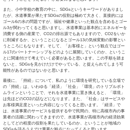
また、小中学校の教育の中に、SDGsというキーワードがありまし
たが、水道事業が果たすSDGsの役割は極めて大きく、直接的には
ゴール6の水の問題ですが、福祉や健康といった観点を含めるとゴー
ル3が関わってくると思いますし、水道事業は基本的にエネルギーを
消費する側の産業で、CO2の排出源でもありますので、CO2をいか
に削減するか、ということになるとゴール13の気候変動の影響とい
うところにもなります。そして、「お客様と」という観点ではゴー
ル17のパートナーシップをどのように展開していくのか、というこ
とに関連付けて考えていく必要があると思います。この手順を踏ま
ないと、SDGsを見かけだけでやっている、と捉えられてしまう可
能性があるのではないかと思います。
最後に、「持続」について、私のように環境を研究している立場で
の「持続」は、いわゆる「経済」「社会」「環境」のトリプルボト
ムラインということで、それを水道事業に置き換えると、「環境」
は先ほどのCO2の話などになります。また、「社会」はサービスや
お客様満足度といった内容になってくると思います。「経済」で
は、水道事業のサービスを提供する中で民間の、特に高槻市内の事
業者の活躍に関わってきますので、水道事業が高槻市内の経済効果
としてどの程度の役割を果たしているのか、ということが地域の
SDGsを語るうえでは重要な観点になってくると思います。