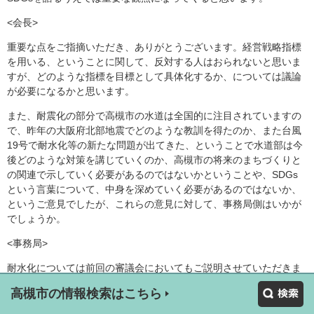
<会長>
重要な点をご指摘いただき、ありがとうございます。経営戦略指標
を用いる、ということに関して、反対する人はおられないと思いま
すが、どのような指標を目標として具体化するか、については議論
が必要になるかと思います。
また、耐震化の部分で高槻市の水道は全国的に注目されていますの
で、昨年の大阪府北部地震でどのような教訓を得たのか、また台風
19号で耐水化等の新たな問題が出てきた、ということで水道部は今
後どのような対策を講じていくのか、高槻市の将来のまちづくりと
の関連で示していく必要があるのではないかということや、SDGs
という言葉について、中身を深めていく必要があるのではないか、
というご意見でしたが、これらの意見に対して、事務局側はいかが
でしょうか。
<事務局>
耐水化については前回の審議会においてもご説明させていただきま
したが、標高の低い所に位置している施設については耐水化を検討
高槻市の情報検索はこちら
していきたいと考えております。今年の台風19号で被害を受けた施
設はございませんでした。ハザードマップで被害が生じるおそれが