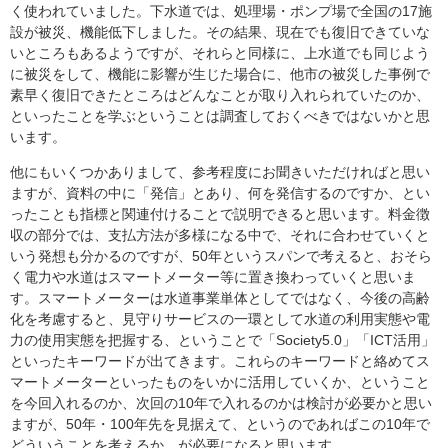
く使われていました。下水道では、処理場・ポンプ場で全国の17施
設が被災、機能低下しました。その結果、現在でも復旧できていな
いところもあるようですが、それらと同様に、上水道でも同じよう
に被災をして、機能に影響が生じた場合に、他市の被災した事例で
素早く復旧できたところはどんなことが取り入れられていたのか、
といったことを学ぶということは調査しておくべきではないかと思
います。
他にもいくつかありまして、参考程度にお聞きいただければと思い
ますが、資料の中に「発信」とあり、何を発信するのですか、とい
ったことも指標と関連付けることで説明できると思います。料金徴
収の部分では、支払方法が多様になる中で、それに合わせていくと
いう発想も分かるのですが、50年というスパンで考えると、おそら
く電力や水道はスマートメーター等に置き換わっていくと思いま
す。スマートメーターは水道事業単体としてではなく、今後の高齢
化を考慮すると、見守りサービスの一環として水道の利用実態や電
力の使用実態を把握する、ということで「Society5.0」「ICT活用」
といったキーワードが出てきます。これらのキーワードと絡めてス
マートメーターといったものをいかに活用していくか、ということ
を今回入れるのか、次回の10年で入れるのかは検討が必要かと思い
ますが、50年・100年先を見据えて、というのであればこの10年で
どういうことを考えるか、が必要になると思います。