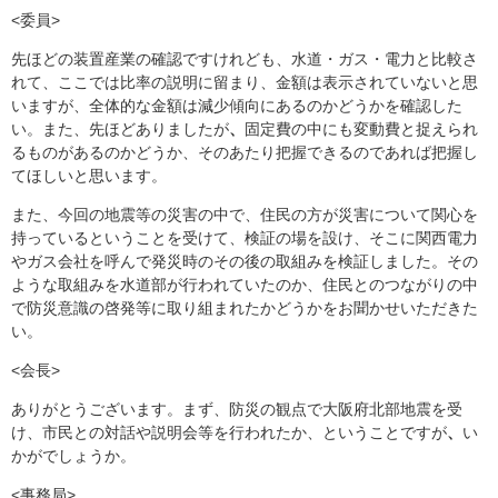
<委員>
先ほどの装置産業の確認ですけれども、水道・ガス・電力と比較さ
れて、ここでは比率の説明に留まり、金額は表示されていないと思
いますが、全体的な金額は減少傾向にあるのかどうかを確認した
い。また、先ほどありましたが
、
固定費の中にも変動費と捉えられ
るものがあるのかどうか、そのあたり把握できるのであれば把握し
てほしいと思います。
また、今回の地震等の災害の中で、住民の方が災害について関心を
持っているということを受けて、検証の場を設け、そこに関西電力
やガス会社を呼んで発災時のその後の取組みを検証しました。その
ような取組みを水道部が行われていたのか、住民とのつながりの中
で防災意識の啓発等に取り組まれたかどうかをお聞かせいただきた
い。
<会長>
ありがとうございます。まず、防災の観点で大阪府北部地震を受
け、市民との対話や説明会等を行われたか、ということですが
、
い
かがでしょうか。
<事務局>