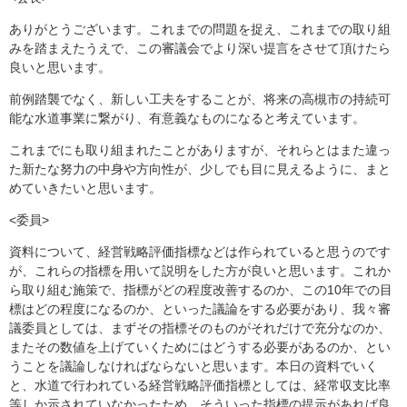
ありがとうございます。これまでの問題を捉え、これまでの取り組
みを踏まえたうえで、この審議会でより深い提言をさせて頂けたら
良いと思います。
前例踏襲でなく、新しい工夫をすることが、将来の高槻市の持続可
能な水道事業に繋がり、有意義なものになると考えています。
これまでにも取り組まれたことがありますが、それらとはまた違っ
た新たな努力の中身や方向性が、少しでも目に見えるように、まと
めていきたいと思います。
<委員>
資料について、経営戦略評価指標などは作られていると思うのです
が、これらの指標を用いて説明をした方が良いと思います。これか
ら取り組む施策で、指標がどの程度改善するのか、この10年での目
標はどの程度になるのか、といった議論をする必要があり、我々審
議委員としては、まずその指標そのものがそれだけで充分なのか、
またその数値を上げていくためにはどうする必要があるのか、とい
うことを議論しなければならないと思います。本日の資料でいく
と、水道で行われている経営戦略評価指標としては、経常収支比率
等しか示されていなかったため、そういった指標の提示があれば良