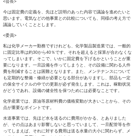
<会長>
今は固定費の定義を、先ほど説明のあった内容で議論を進めたいと
思います。電気などの他事業との比較についても、同様の考え方で
議論していくこととします。
<委員>
私は化学メーカー勤務ですけれども、化学製品製造業では、一般的
に固定比率は約30から40％です。それを超えると採算が合わなくな
ってしまいます。そこで、いかに固定費を下げるかということが重
要になります。一旦設備を作ってしまうと、その設備に関わる人件
費を削減することは困難となります。また、メンテナンスについて
も定期的な整備・修繕が必要となる部分がありますし、部品も一定
の保全サイクルの中での更新が必ず発生します。これは
、
稼動状況
がどうであれ、設備の健全性を保つためには必要なことです。
化学産業では、原油等原材料費の価格変動が大きいことから、その
点が重要なポイントです。
水道事業では、先ほど水を送るのに費用がかかる、とありました
が、その点はあまり影響しないと思っていまして、一旦配管等を作
ってしまえば、それに対する費用は送る水量の大小に関わらず、メ