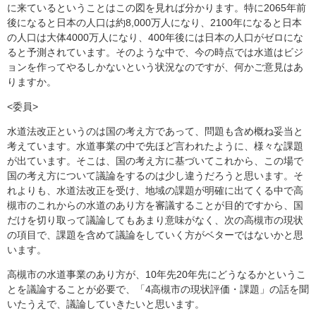
に来ているということはこの図を見れば分かります。特に2065年前
後になると日本の人口は約8,000万人になり、2100年になると日本
の人口は大体4000万人になり、400年後には日本の人口がゼロにな
ると予測されています。そのような中で、今の時点では水道はビジ
ョンを作ってやるしかないという状況なのですが、何かご意見はあ
りますか。
<委員>
水道法改正というのは国の考え方であって、問題も含め概ね妥当と
考えています。水道事業の中で先ほど言われたように、様々な課題
が出ています。そこは、国の考え方に基づいてこれから、この場で
国の考え方について議論をするのは少し違うだろうと思います。そ
れよりも、水道法改正を受け、地域の課題が明確に出てくる中で高
槻市のこれからの水道のあり方を審議することが目的ですから、国
だけを切り取って議論してもあまり意味がなく、次の高槻市の現状
の項目で、課題を含めて議論をしていく方がベターではないかと思
います。
高槻市の水道事業のあり方が、10年先20年先にどうなるかというこ
とを議論することが必要で、「4高槻市の現状評価・課題」の話を聞
いたうえで、議論していきたいと思います。