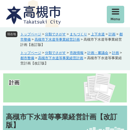
ペ
メ
ー
ニ
ジ
ュ
の
ー
先
を
頭
飛
トップページ
>
分類でさがす
>
まちづくり
>
上下水道
>
計画
>
都
現在地
で
ば
市整備
>
高槻市下水道等事業経営計画
>
高槻市下水道等事業経営
計画【改訂版】
す
し
。
て
トップページ
>
分類でさがす
>
市政情報
>
計画・審議会
>
計画
>
本
都市整備
>
高槻市下水道等事業経営計画
>
高槻市下水道等事業経
営計画【改訂版】
文
へ
計画
本
文
高槻市下水道等事業経営計画【改訂
版】