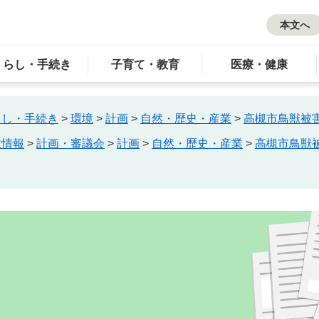
本文へ
くらし・手続き
子育て・教育
医療・健康
らし・手続き
>
環境
>
計画
>
自然・歴史・産業
>
高槻市鳥獣被
政情報
>
計画・審議会
>
計画
>
自然・歴史・産業
>
高槻市鳥獣