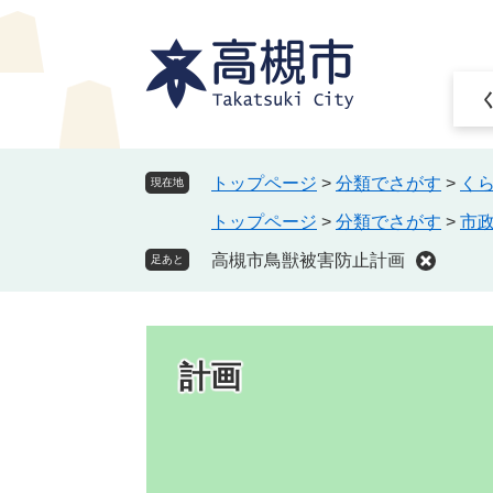
ペ
メ
ー
ニ
ジ
ュ
の
ー
先
を
頭
飛
で
ば
トップページ
>
分類でさがす
>
く
現在地
す
し
トップページ
>
分類でさがす
>
市
。
て
本
高槻市鳥獣被害防止計画
足あと
文
へ
計画