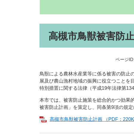
本
高槻市鳥獣被害防
文
ページID：
鳥獣による農林水産業等に係る被害の防止
展及び農山漁村地域の振興に役立つことを
特別措置に関する法律（平成19年法律第13
本市では、被害防止施策を総合的かつ効果的
被害防止計画」を策定し、同条第9項の規定
高槻市鳥獣被害防止計画 （PDF：220