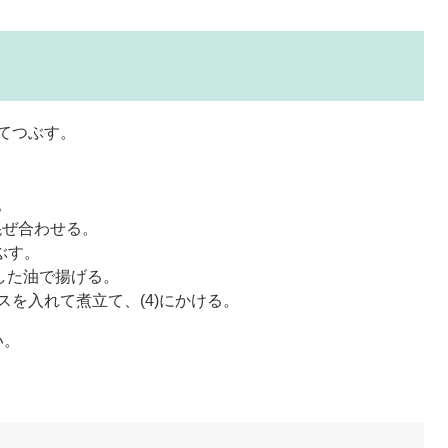
てつぶす。
。
を混ぜ合わせる。
ぶす。
した油で揚げる。
を入れて煮立て、(4)にかける。
い。