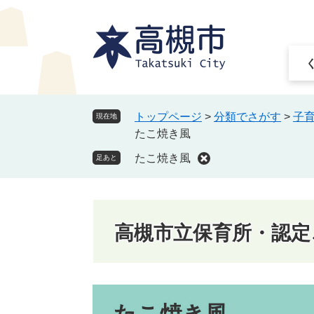
ペ
メ
ー
ニ
ジ
ュ
の
ー
先
を
頭
飛
で
ば
トップページ
>
分類でさがす
>
子
現在地
す
し
たこ焼き風
。
て
たこ焼き風
本
足あと
文
へ
高槻市立保育所・認定
本
文