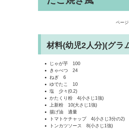
たこ焼き風
ページI
材料(幼児2人分)(グラム
じゃが芋 100
きゃべつ 24
ねぎ 6
ゆでたこ 10
塩 少々(0.2)
かたくり粉 4(小さじ1強)
上新粉 10(大さじ1強)
揚げ油 適量
トマトケチャップ 4(小さじ3分の2)
トンカツソース 8(小さじ1強)