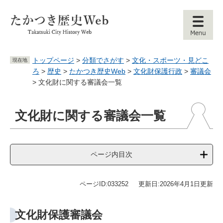
ペ
メ
ー
ニ
ジ
ュ
の
ー
先
を
頭
飛
トップページ
>
分類でさがす
>
文化・スポーツ・見どこ
現在地
で
ば
ろ
>
歴史
>
たかつき歴史Web
>
文化財保護行政
>
審議会
す
し
>
文化財に関する審議会一覧
。
て
本
本
文
文化財に関する審議会一覧
文
へ
ページ内目次
ページID:033252
更新日:2026年4月1日更新
文化財保護審議会