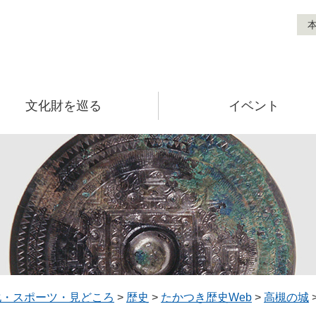
文化財を巡る
イベント
化・スポーツ・見どころ
>
歴史
>
たかつき歴史Web
>
高槻の城