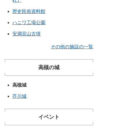
杜）
歴史民俗資料館
ハニワ工場公園
安満宮山古墳
その他の施設の一覧
高槻の城
高槻城
芥川城
イベント