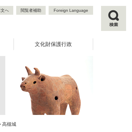
本文へ
閲覧者補助
Foreign Language
検
索
文化財保護行政
>
高槻城