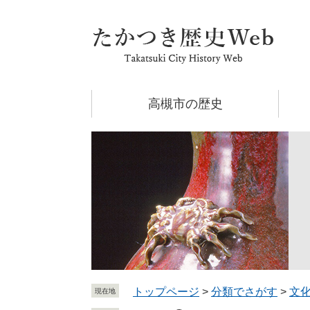
ペ
メ
ー
ニ
ジ
ュ
の
ー
先
を
頭
飛
高槻市の歴史
で
ば
す
し
。
て
本
文
へ
トップページ
>
分類でさがす
>
文
現在地