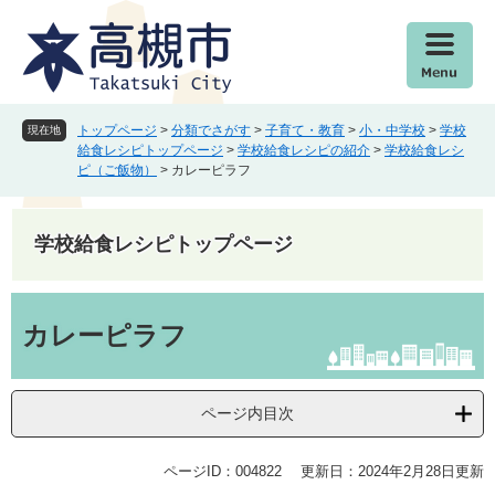
ペ
メ
ー
ニ
ジ
ュ
の
ー
先
を
頭
飛
トップページ
>
分類でさがす
>
子育て・教育
>
小・中学校
>
学校
現在地
で
ば
給食レシピトップページ
>
学校給食レシピの紹介
>
学校給食レシ
ピ（ご飯物）
>
カレーピラフ
す
し
。
て
本
学校給食レシピトップページ
文
へ
本
文
カレーピラフ
ページ内目次
ページID：004822
更新日：2024年2月28日更新