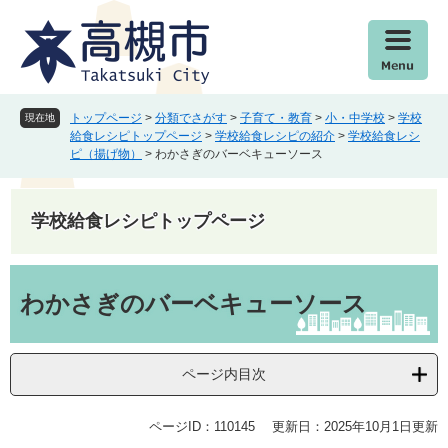
ペ
メ
ー
ニ
ジ
ュ
の
ー
先
を
頭
飛
トップページ
>
分類でさがす
>
子育て・教育
>
小・中学校
>
学校
現在地
で
ば
給食レシピトップページ
>
学校給食レシピの紹介
>
学校給食レシ
ピ（揚げ物）
>
わかさぎのバーベキューソース
す
し
。
て
本
学校給食レシピトップページ
文
へ
本
文
わかさぎのバーベキューソース
ページ内目次
ページID：110145
更新日：2025年10月1日更新