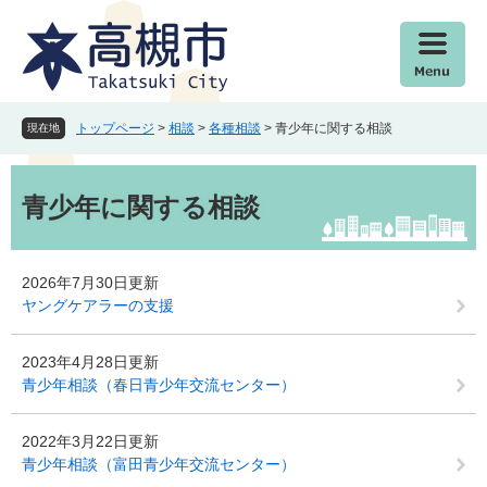
ペ
メ
ー
ニ
ジ
ュ
の
ー
先
を
頭
飛
トップページ
>
相談
>
各種相談
>
青少年に関する相談
現在地
で
ば
す
し
本
。
て
文
青少年に関する相談
本
文
へ
2026年7月30日更新
ヤングケアラーの支援
2023年4月28日更新
青少年相談（春日青少年交流センター）
2022年3月22日更新
青少年相談（富田青少年交流センター）