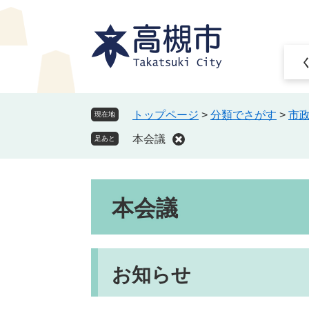
ペ
メ
ー
ニ
ジ
ュ
の
ー
先
を
頭
飛
で
ば
トップページ
>
分類でさがす
>
市
現在地
す
し
本会議
。
て
足あと
本
文
本
へ
本会議
文
お知らせ