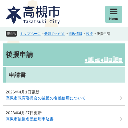
ペ
メ
ー
ニ
ジ
ュ
の
ー
先
を
頭
飛
トップページ
>
分類でさがす
>
市政情報
>
後援
>
後援申請
現在地
で
ば
す
し
本
。
て
文
後援申請
本
文
へ
申請書
2026年4月1日更新
高槻市教育委員会の後援の名義使用について
2023年4月27日更新
高槻市後援名義使用申込書