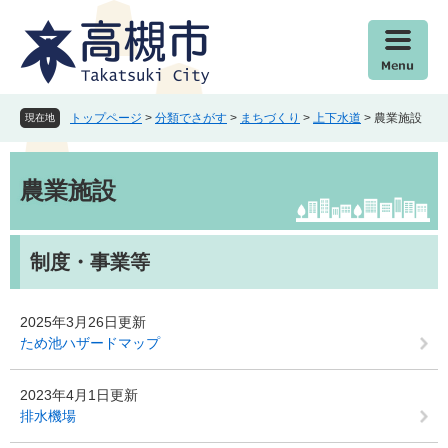
ペ
メ
ー
ニ
ジ
ュ
の
ー
先
を
頭
飛
トップページ
>
分類でさがす
>
まちづくり
>
上下水道
>
農業施設
現在地
で
ば
す
し
本
。
て
文
農業施設
本
文
へ
制度・事業等
2025年3月26日更新
ため池ハザードマップ
2023年4月1日更新
排水機場