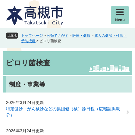
ペ
メ
ー
ニ
ジ
ュ
の
ー
先
を
頭
飛
トップページ
>
分類でさがす
>
医療・健康
>
成人の健診・検診・
現在地
で
ば
予防接種
>
ピロリ菌検査
す
し
。
て
本
本
文
ピロリ菌検査
文
へ
制度・事業等
2026年3月24日更新
特定健診・がん検診などの集団健（検）診日程（広報誌掲載
分）
2026年3月24日更新