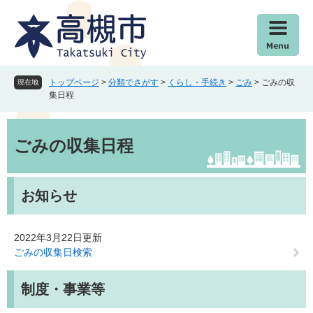
ペ
メ
ー
ニ
ジ
ュ
の
ー
先
を
頭
飛
トップページ
>
分類でさがす
>
くらし・手続き
>
ごみ
>
ごみの収
現在地
で
ば
集日程
す
し
。
て
本
本
文
ごみの収集日程
文
へ
お知らせ
2022年3月22日更新
ごみの収集日検索
制度・事業等