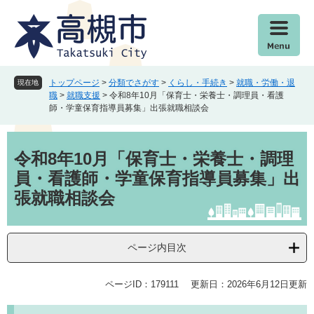
ペ
メ
ー
ニ
ジ
ュ
の
ー
先
を
頭
飛
トップページ
>
分類でさがす
>
くらし・手続き
>
就職・労働・退
現在地
で
ば
職
>
就職支援
>
令和8年10月「保育士・栄養士・調理員・看護
師・学童保育指導員募集」出張就職相談会
す
し
。
て
本
本
文
文
令和8年10月「保育士・栄養士・調理
へ
員・看護師・学童保育指導員募集」出
張就職相談会
ページ内目次
ページID：179111
更新日：2026年6月12日更新