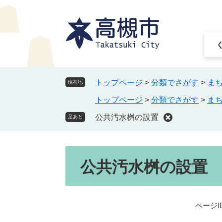
ペ
メ
ー
ニ
ジ
ュ
の
ー
先
を
頭
飛
で
ば
トップページ
>
分類でさがす
>
ま
現在地
す
し
トップページ
>
分類でさがす
>
ま
。
て
本
公共汚水桝の設置
足あと
文
へ
本
公共汚水桝の設置
文
ページID