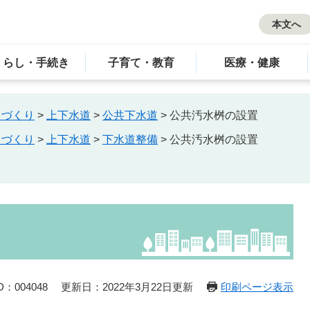
本文へ
くらし・手続き
子育て・教育
医療・健康
ちづくり
>
上下水道
>
公共下水道
>
公共汚水桝の設置
ちづくり
>
上下水道
>
下水道整備
>
公共汚水桝の設置
：004048
更新日：2022年3月22日更新
印刷ページ表示