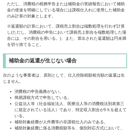
ただし、消費税の税務申告または補助金の実績報告において補助
金の使途を明確にしている場合には課税仕入れに使用した補助金
のみ計算の対象とします。
※返還額の計算において、課税売上割合は端数処理を行わず計算
し(ただし、消費税の申告において課税売上割合を端数処理した場
合には、その割合を用いる。)、また、算出された返還額は円未満
を切り捨てること。
補助金の返還が生じない場合
次のような事業者は、原則として、仕入控除税額相当額の返還は生
じません。
消費税の申告義務がない。
簡易課税方式で申告している。
公益法人等（社会福祉法人、医療法人等の消費税法別表第三
に規定されている法人）であり、特定収入割合が5％を超えて
いる。
補助対象経費が人件費等の非課税仕入のみである。
補助対象経費に係る消費税額等を、個別対応方式において、