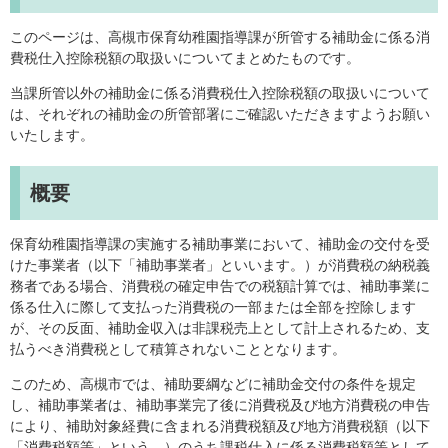
このページは、高槻市保育幼稚園指導課が所管する補助金に係る消
費税仕入控除税額の取扱いについてまとめたものです。
当課所管以外の補助金に係る消費税仕入控除税額の取扱いについて
は、それぞれの補助金の所管部署にご確認いただきますようお願い
いたします。
概要
保育幼稚園指導課の実施する補助事業において、補助金の交付を受
けた事業者（以下「補助事業者」といいます。）が消費税の納税義
務者である場合、消費税の確定申告での税額計算では、補助事業に
係る仕入に際して支払った消費税の一部または全部を控除します
が、その反面、補助金収入は非課税売上として計上されるため、支
払うべき消費税として積算されないこととなります。
このため、高槻市では、補助要綱などに補助金交付の条件を規定
し、補助事業者は、補助事業完了後に消費税及び地方消費税の申告
により、補助対象経費に含まれる消費税額及び地方消費税額（以下
「消費税額等」という。）のうち課税仕入に係る消費税額等として