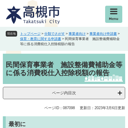
ペ
メ
ー
ニ
ジ
ュ
の
ー
先
を
頭
飛
トップページ
>
分類でさがす
>
事業者向け
>
事業者向け申請書
>
現在地
で
ば
保育・教育に関する申請書
>
民間保育事業者 施設整備費補助金
等に係る消費税仕入控除税額の報告
す
し
。
て
本
本
文
文
民間保育事業者 施設整備費補助金等
へ
に係る消費税仕入控除税額の報告
ページ内目次
ページID：087098
更新日：2023年3月6日更新
最初に