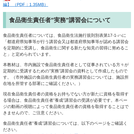
編】 （PDF：1.35MB）
食品衛生責任者”実務”講習会について
食品衛生責任者については、食品衛生法施行規則別表第17-1-ハに
「都道府県知事等が行う講習会又は都道府県知事等が認める講習会
を定期的に受講し、食品衛生に関する新たな知見の習得に努めるこ
と」と定められています。
本教材は、市内施設で食品衛生責任者として従事されている方々が
定期的に受講するための”実務”講習会の資料として作成したもので
す。（市外施設の食品衛生責任者の実務講習会については、施設所
在地を所管する部署にご確認ください。）
現在食品衛生責任者の資格をお持ちでない方が新たに資格を取得す
る場合は、食品衛生責任者”養成”講習会の受講が必要です。本ペー
ジの動画の視聴によって食品衛生責任者の資格を取得することはで
きませんので、ご注意ください。
食品衛生責任者”養成”講習会については、以下のページをご確認く
ださい。