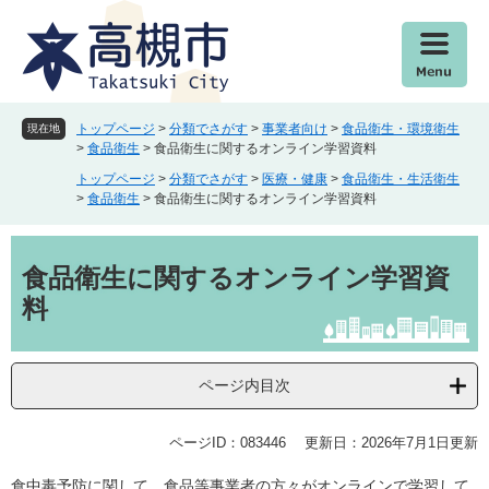
ペ
メ
ー
ニ
ジ
ュ
の
ー
先
を
頭
飛
トップページ
>
分類でさがす
>
事業者向け
>
食品衛生・環境衛生
現在地
で
ば
>
食品衛生
>
食品衛生に関するオンライン学習資料
す
し
トップページ
>
分類でさがす
>
医療・健康
>
食品衛生・生活衛生
。
て
>
食品衛生
>
食品衛生に関するオンライン学習資料
本
文
本
へ
文
食品衛生に関するオンライン学習資
料
ページ内目次
ページID：083446
更新日：2026年7月1日更新
食中毒予防に関して、食品等事業者の方々がオンラインで学習して