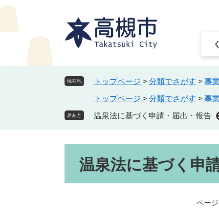
ペ
メ
ー
ニ
ジ
ュ
の
ー
先
を
頭
飛
で
ば
トップページ
>
分類でさがす
>
事
現在地
す
し
トップページ
>
分類でさがす
>
事
。
て
本
温泉法に基づく申請・届出・報告
足あと
文
へ
本
温泉法に基づく申
文
ページI