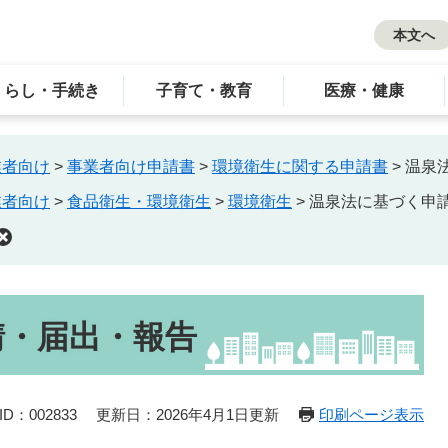
本文へ
くらし・手続き
子育て・教育
医療・健康
業者向け
>
事業者向け申請書
>
環境衛生に関する申請書
>
温泉
業者向け
>
食品衛生・環境衛生
>
環境衛生
>
温泉法に基づく申
請・届出・報告
D：002833
更新日：2026年4月1日更新
印刷ページ表示