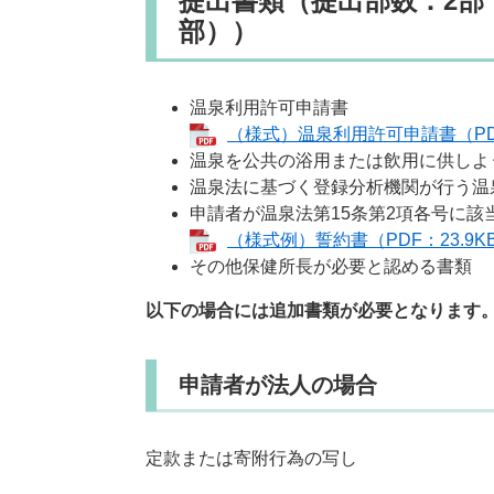
提出書類（提出部数：2部
部））
温泉利用許可申請書
（様式）温泉利用許可申請書（PDF
温泉を公共の浴用または飲用に供しよ
温泉法に基づく登録分析機関が行う温
申請者が温泉法第15条第2項各号に該
（様式例）誓約書（PDF：23.9K
その他保健所長が必要と認める書類
以下の場合には追加書類が必要となります
申請者が法人の場合
定款または寄附行為の写し