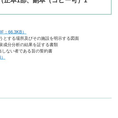
（正本1部、副本（コピー可）1
：66.3KB）
うとする場所及びその施設を明示する図面
泉成分分析の結果を証する書類
当しない者である旨の誓約書
B）
。