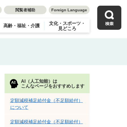
閲覧者補助
Foreign Language
文化・スポーツ・
高齢・福祉・介護
見どころ
AI（人工知能）は
こんなページをおすすめします
定額減税補足給付金（不足額給付）
について
定額減税補足給付金（不足額給付）