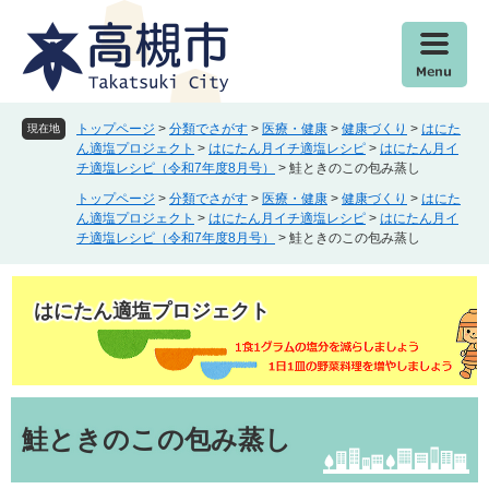
ペ
メ
ー
ニ
ジ
ュ
の
ー
先
を
頭
飛
トップページ
>
分類でさがす
>
医療・健康
>
健康づくり
>
はにた
現在地
で
ば
ん適塩プロジェクト
>
はにたん月イチ適塩レシピ
>
はにたん月イ
チ適塩レシピ（令和7年度8月号）
>
鮭ときのこの包み蒸し
す
し
。
て
トップページ
>
分類でさがす
>
医療・健康
>
健康づくり
>
はにた
本
ん適塩プロジェクト
>
はにたん月イチ適塩レシピ
>
はにたん月イ
チ適塩レシピ（令和7年度8月号）
>
鮭ときのこの包み蒸し
文
へ
はにたん適塩プロジェクト
本
文
鮭ときのこの包み蒸し