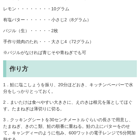
レモン・・・・・・・・10グラム
有塩バター・・・・・・小さじ2（8グラム）
バジル（生）・・・・・2枚
手作り焼肉のたれ・・・大さじ4（72グラム）
※バジルがなければ青じそや青ねぎでも可
作り方
1．鮭に塩こしょうを振り、20分ほどおき、キッチンペーパーで水
分をしっかりとっておく。
2．まいたけは食べやすい大きさに、えのきは根元を落としてほぐ
す。たまねぎは薄切りに切る。
3．クッキングシートを30センチメートルぐらいの長さで用意し、
たまねぎ、きのこ類、鮭の順番に重ねる。鮭の上にバターをのせ
て、キャンディーのように包み、600ワットの電子レンジで5分間加
熱する。